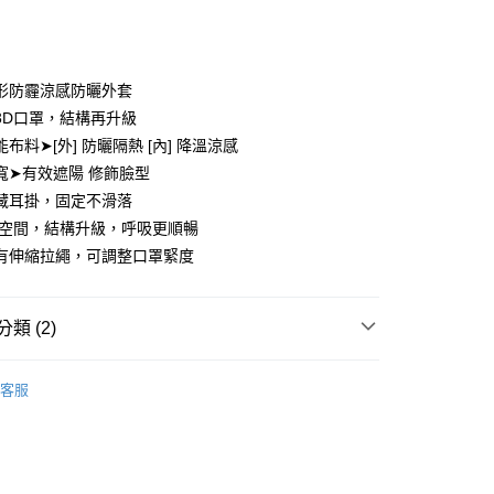
次付款
期付款
0 利率 每期
NT$660
21家銀行
形防霾涼感防曬外套
庫商業銀行
第一商業銀行
3D口罩，結構再升級
付款
業銀行
彰化商業銀行
布料➤[外] 防曬隔熱 [內] 降溫涼感
業儲蓄銀行
台北富邦商業銀行
寬➤有效遮陽 修飾臉型
華商業銀行
兆豐國際商業銀行
藏耳掛，固定不滑落
小企業銀行
台中商業銀行
D空間，結構升級，呼吸更順暢
台灣）商業銀行
華泰商業銀行
業銀行
遠東國際商業銀行
有伸縮拉繩，可調整口罩緊度
業銀行
永豐商業銀行
業銀行
星展（台灣）商業銀行
際商業銀行
中國信託商業銀行
y
類 (2)
天信用卡公司
享後付
麻花❤️
客服
款
FTEE先享後付」】
先享後付是「在收到商品之後才付款」的支付方式。 讓您購物簡單
心！
：不需註冊會員、不需綁卡、不需儲值。
：只要手機號碼，簡訊認證，即可結帳。