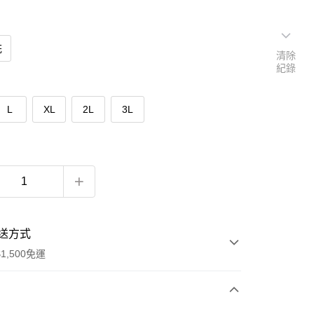
花
清除
紀錄
L
XL
2L
3L
送方式
1,500免運