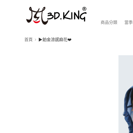
商品分類
當季
首頁
▶鉑金涼感麻花❤️