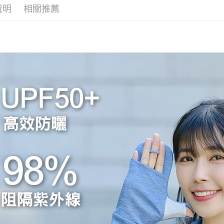
運送方式
說明
相關推薦
３．安心
全家取貨
【「AFT
每筆NT$6
１．於結帳
付」結帳
付款後全
２．訂單
３．收到繳
每筆NT$7
／ATM／
※ 請注意
7-11取貨
絡購買商品
先享後付
每筆NT$6
※ 交易是
是否繳費成
付款後7-1
付客戶支
每筆NT$7
【注意事
新竹貨運(
１．透過由
交易，需
每筆NT$7
求債權轉
２．關於
新竹貨運(
https://aft
每筆NT$7
３．未成
「AFTE
任。