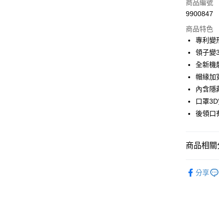
信用卡一
商品編號
9900847
信用卡分
商品特色
3 期 
專利變
合作金
領子變
超商取貨
華南商
全新機能
LINE Pay
上海商
帽緣加
國泰世
內含隱
Apple Pay
臺灣中
口罩3
匯豐（
街口支付
聯邦商
後領口
元大商
悠遊付
玉山商
台新國
Google Pa
商品相關分
台灣樂
AFTEE先
▶鉑金涼感
分享
相關說明
▶春夏女
【關於「A
ATM付款
AFTEE
便利好安
１．簡單
２．便利