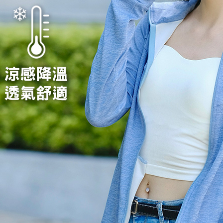
４．使用「
即時審查
結果請求
５．嚴禁
形，恩沛
動。