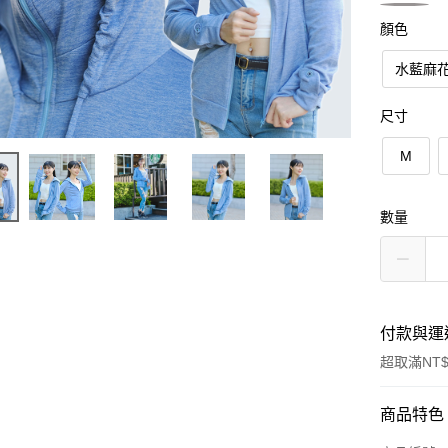
顏色
水藍麻
尺寸
M
數量
付款與運
超取滿NT$
付款方式
商品特色