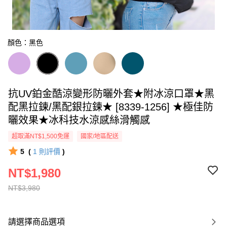
顏色：黑色
抗UV鉑金酷涼變形防曬外套★附冰涼口罩★黑
配黑拉鍊/黑配銀拉鍊★ [8339-1256] ★極佳防
曬效果★冰科技水涼感絲滑觸感
超取滿NT$1,500免運
國家/地區配送
5
(
1
則評價
)
NT$1,980
NT$3,980
請選擇商品選項