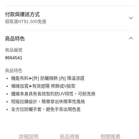
付款與運送方式
超取滿NT$1,500免運
付款方式
商品特色
信用卡一次付款
商品編號
信用卡分期付款
9664541
3 期 0 利率 每期
NT$660
21家銀行
商品特色
合作金庫商業銀行
第一商業銀行
超商取貨付款
機能布料➤[外] 防曬隔熱 [內] 降溫涼感
華南商業銀行
彰化商業銀行
帽緣加寬➤有效遮陽 修飾成V臉型
LINE Pay
上海商業儲蓄銀行
台北富邦商業銀行
國泰世華商業銀行
兆豐國際商業銀行
纖維本身具有長效型的抗UV特性，可耐洗滌
Apple Pay
臺灣中小企業銀行
台中商業銀行
短版拉鍊設計，簡單穿出休閒率性風格
匯豐（台灣）商業銀行
華泰商業銀行
全方位防曬手套，避免手背出現色差
街口支付
聯邦商業銀行
遠東國際商業銀行
元大商業銀行
永豐商業銀行
悠遊付
玉山商業銀行
星展（台灣）商業銀行
台新國際商業銀行
中國信託商業銀行
Google Pay
詳細說明
商品規格
相關推薦
台灣樂天信用卡公司