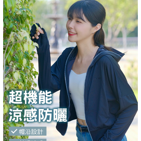
易，需依本服務之必要範圍內提供個人資料，並將交易相關給付款項請求債
權轉讓予恩沛科技股份有限公司。
新竹貨運(離島)
２．關於個人資料處理事宜，請瀏覽以下網址：
每筆NT$75，滿NT$1,500(含以上)免運費
https://aftee.tw/terms/#terms3
３．未成年的使用者請事先徵得法定代理人或監護人之同意方可使用
海外宅配
查看運費
「AFTEE先享後付」，若未經同意申辦者引起之損失，本公司不負相關責
任。
４．使用「AFTEE先享後付」時，將依據個別帳號之用戶狀況，依本公司即
時審查核予不同之上限額度；若仍有額度不足之情形，本公司將視審查結果
請求用戶進行身份認證。
５．嚴禁一人註冊多個帳號或使用他人資訊註冊。若發現惡意使用之情形，
恩沛科技股份有限公司將有權停止該用戶之使用額度並採取法律行動。