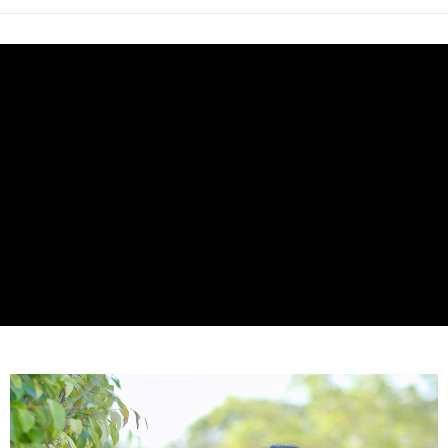
AFTEE先享後付
相關說明
【關於「AFTEE先享後付」】
ATM付款
AFTEE先享後付是「在收到商品之後才付款」的支付方式。 讓您購物簡單
便利好安心！
１．簡單：不需註冊會員、不需綁卡、不需儲值。
運送方式
２．便利：只要手機號碼，簡訊認證，即可結帳。
３．安心：先確認商品／服務後，再付款。
全家取貨付款
每筆NT$65，滿NT$1,500(含以上)免運費
【「AFTEE先享後付」結帳流程】
１．於結帳方式選擇「AFTEE先享後付」後，將跳轉至「AFTEE先享後付」
付款後全家取貨
結帳頁面，進行簡訊認證並確認金額後，即可完成結帳。
２．訂單成立數日內，您將收到繳費通知簡訊。
每筆NT$75，滿NT$1,500(含以上)免運費
３．收到繳費通知簡訊後14天內，點擊此簡訊中的連結，可透過四大超商／
ATM／網路銀行／等多元方式進行付款，方視為交易完成。
7-11取貨付款
※ 請注意：結帳手續完成當下不需立刻繳費，但若您需要取消訂單，請聯絡
每筆NT$65，滿NT$1,500(含以上)免運費
購買商品的店家。未經商家同意取消之訂單仍視為有效，需透過AFTEE先享
後付繳納相關費用。
付款後7-11取貨
※ 交易是否成功請以「AFTEE先享後付 」之結帳頁面顯示為準，若有關於
是否繳費成功／繳費後需取消欲退款等相關疑問，請聯繫「AFTEE先享後付
每筆NT$75，滿NT$1,500(含以上)免運費
客戶支援中心」
https://netprotections.freshdesk.com/support/home
新竹貨運(本島)
【注意事項】
１．透過由恩沛科技股份有限公司提供之「AFTEE先享後付」服務完成之交
每筆NT$75，滿NT$1,500(含以上)免運費