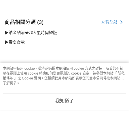
商品相關分類 (3)
查看全部
▶鉑金酷涼❤️超人氣時尙短版
▶春夏女款
評價
查看全部
本網站中使用 cookie，欲查詢有關本網站使用 cookie 方式之詳情，及若您不希
望在電腦上使用 cookie 時應如何變更電腦的 cookie 設定，請參閱本網站「
隱私
5
(
1
則評價
)
權條款
」之 Cookie 聲明。您繼續使用本網站即表示您同意本公司得按本網站使
用條款之 Cookie 聲明使用 cookie。
了解更多 >
匿名
2025/06/09
|
L/黑配黑拉鍊
我知道了
本分類熱銷
全站排行