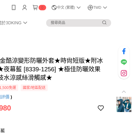
0
中文 (繁體)
TWD
關於3DKING
鉑金酷涼變形防曬外套★時尙短版★附冰
夜幕藍 [8339-1256] ★極佳防曬效果
技水涼感絲滑觸感★
1,500免運
國家/地區配送
則評價
)
980
幕藍