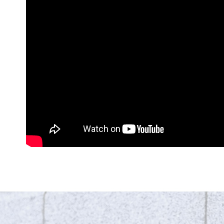
付」結帳
付款後全
２．訂單
３．收到繳
每筆NT$7
／ATM／
※ 請注意
7-11取貨
絡購買商品
先享後付
每筆NT$6
※ 交易是
是否繳費成
付款後7-1
付客戶支
每筆NT$7
【注意事
新竹貨運(
１．透過由
交易，需
每筆NT$7
求債權轉
２．關於
新竹貨運(
https://aft
每筆NT$7
３．未成
「AFTE
海外宅配
任。
４．使用「
即時審查
結果請求
５．嚴禁
形，恩沛