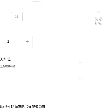
L
XL
清除
紀錄
送方式
1,500免運
次付款
期付款
0 利率 每期
NT$660
21家銀行
➤[外] 防曬隔熱 [內] 降溫涼感