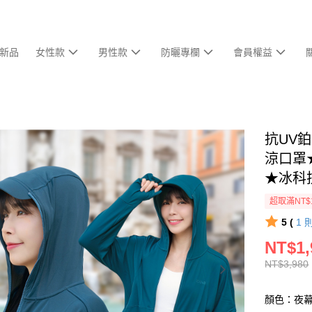
新品
女性款
男性款
防曬專欄
會員權益
抗UV
涼口罩★
★冰科
超取滿NT$
5 (
1
NT$1,
NT$3,980
顏色：夜