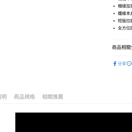
合作金
帽緣加
超商取貨
華南商
纖維本
LINE Pay
上海商
短版拉
國泰世
全方位
Apple Pay
臺灣中
匯豐（
街口支付
聯邦商
商品相關分
元大商
悠遊付
玉山商
▶鉑金酷涼
台新國
Google Pa
分享
台灣樂
▶春夏女
AFTEE先
相關說明
【關於「A
ATM付款
AFTEE
便利好安
說明
商品規格
相關推薦
１．簡單
２．便利
運送方式
３．安心
全家取貨
【「AFT
每筆NT$6
１．於結帳