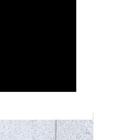
頁面，進行簡訊認證並確認金額後，即可完成結帳。
家取貨
成立數日內，您將收到繳費通知簡訊。
費通知簡訊後14天內，點擊此簡訊中的連結，可透過四大超商
5，滿NT$1,500(含以上)免運費
網路銀行／等多元方式進行付款，方視為交易完成。
：結帳手續完成當下不需立刻繳費，但若您需要取消訂單，請聯
付款
的店家。未經商家同意取消之訂單仍視為有效，需透過AFTEE
繳納相關費用。
5，滿NT$1,500(含以上)免運費
否成功請以「AFTEE先享後付 」之結帳頁面顯示為準，若有關於
功／繳費後需取消欲退款等相關疑問，請聯繫「AFTEE先享後
1取貨
援中心」
https://netprotections.freshdesk.com/support/home
5，滿NT$1,500(含以上)免運費
項】
本島)
恩沛科技股份有限公司提供之「AFTEE先享後付」服務完成之
依本服務之必要範圍內提供個人資料，並將交易相關給付款項請
5，滿NT$1,500(含以上)免運費
讓予恩沛科技股份有限公司。
個人資料處理事宜，請瀏覽以下網址：
離島)
ee.tw/terms/#terms3
5，滿NT$1,500(含以上)免運費
年的使用者請事先徵得法定代理人或監護人之同意方可使用
E先享後付」，若未經同意申辦者引起之損失，本公司不負相關責
查看運費
AFTEE先享後付」時，將依據個別帳號之用戶狀況，依本公司
核予不同之上限額度；若仍有額度不足之情形，本公司將視審查
用戶進行身份認證。
一人註冊多個帳號或使用他人資訊註冊。若發現惡意使用之情
科技股份有限公司將有權停止該用戶之使用額度並採取法律行