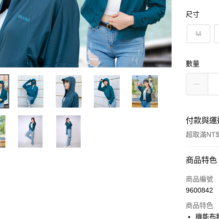
尺寸
M
數量
付款與運
超取滿NT$
付款方式
商品特色
信用卡一
商品編號
9600842
信用卡分
商品特色
3 期 
機能布料