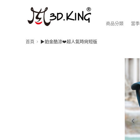
商品分類
當季
首頁
▶鉑金酷涼❤️超人氣時尙短版