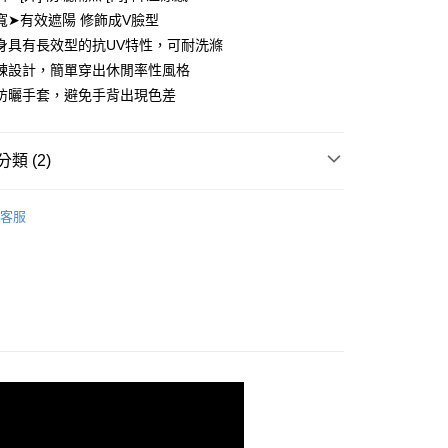
庫商業銀行
第一商業銀行
寬➤有效遮陽 修飾成V臉型
付款
業銀行
彰化商業銀行
身具有長效型的抗UV特性，可耐洗滌
業儲蓄銀行
台北富邦商業銀行
鍊設計，簡單穿出休閒率性風格
華商業銀行
兆豐國際商業銀行
防曬手套，避免手背出現色差
小企業銀行
台中商業銀行
台灣）商業銀行
華泰商業銀行
業銀行
遠東國際商業銀行
類 (2)
業銀行
永豐商業銀行
業銀行
星展（台灣）商業銀行
❤️超人氣時尙短版
際商業銀行
中國信託商業銀行
y
客服
天信用卡公司
款
享後付
FTEE先享後付」】
先享後付是「在收到商品之後才付款」的支付方式。 讓您購物簡單
心！
：不需註冊會員、不需綁卡、不需儲值。
：只要手機號碼，簡訊認證，即可結帳。
：先確認商品／服務後，再付款。
付款
EE先享後付」結帳流程】
5，滿NT$1,500(含以上)免運費
方式選擇「AFTEE先享後付」後，將跳轉至「AFTEE先享後