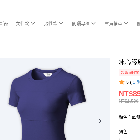
新品
女性款
男性款
防曬專欄
會員權益
冰心膠
超取滿NT$
5 (
1
NT$8
NT$1,580
顏色：藍
顏色