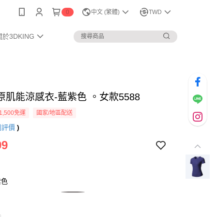
0
中文 (繁體)
TWD
關於3DKING
原肌能涼感衣-藍紫色 。女款5588
1,500免運
國家/地區配送
則評價
)
99
紫色