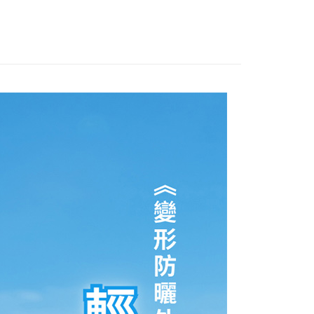
❤️美鳳有約推薦
付款
EE先享後付」結帳流程】
5，滿NT$1,500(含以上)免運費
方式選擇「AFTEE先享後付」後，將跳轉至「AFTEE先享後
頁面，進行簡訊認證並確認金額後，即可完成結帳。
家取貨
成立數日內，您將收到繳費通知簡訊。
費通知簡訊後14天內，點擊此簡訊中的連結，可透過四大超商
5，滿NT$1,500(含以上)免運費
網路銀行／等多元方式進行付款，方視為交易完成。
：結帳手續完成當下不需立刻繳費，但若您需要取消訂單，請聯
付款
的店家。未經商家同意取消之訂單仍視為有效，需透過AFTEE
繳納相關費用。
5，滿NT$1,500(含以上)免運費
否成功請以「AFTEE先享後付 」之結帳頁面顯示為準，若有關於
功／繳費後需取消欲退款等相關疑問，請聯繫「AFTEE先享後
1取貨
援中心」
https://netprotections.freshdesk.com/support/home
5，滿NT$1,500(含以上)免運費
項】
本島)
恩沛科技股份有限公司提供之「AFTEE先享後付」服務完成之
依本服務之必要範圍內提供個人資料，並將交易相關給付款項請
5，滿NT$1,500(含以上)免運費
讓予恩沛科技股份有限公司。
個人資料處理事宜，請瀏覽以下網址：
離島)
ee.tw/terms/#terms3
5，滿NT$1,500(含以上)免運費
年的使用者請事先徵得法定代理人或監護人之同意方可使用
E先享後付」，若未經同意申辦者引起之損失，本公司不負相關責
查看運費
AFTEE先享後付」時，將依據個別帳號之用戶狀況，依本公司
核予不同之上限額度；若仍有額度不足之情形，本公司將視審查