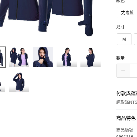
顏色
丈青藍
尺寸
M
數量
付款與運
超取滿NT$
付款方式
商品特色
信用卡一
商品編號