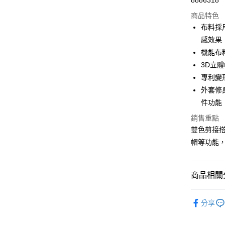
8886318
信用卡分
商品特色
3 期 
布料採
合作金
感效果
超商取貨
華南商
機能布
LINE Pay
上海商
3D立
國泰世
專利變
Apple Pay
臺灣中
外套修
匯豐（
街口支付
聯邦商
件功能
元大商
悠遊付
銷售重點
玉山商
雙色剪接
台新國
Google Pa
帽等功能
台灣樂
AFTEE先
相關說明
【關於「A
商品相關分
ATM付款
AFTEE
便利好安
—春夏系
１．簡單
分享
２．便利
▶春夏女
運送方式
３．安心