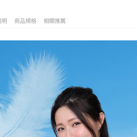
▶輕量冰心
全家取貨
【「AFT
每筆NT$6
１．於結帳
付」結帳
說明
商品規格
相關推薦
付款後全
２．訂單
３．收到繳
每筆NT$7
／ATM／
※ 請注意
7-11取貨
絡購買商品
先享後付
每筆NT$6
※ 交易是
是否繳費成
付款後7-1
付客戶支
每筆NT$7
【注意事
新竹貨運(
１．透過由
交易，需
每筆NT$7
求債權轉
２．關於
新竹貨運(
https://aft
每筆NT$7
３．未成
「AFTE
海外宅配
任。
４．使用「
即時審查