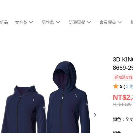
新品
女性款
男性款
防曬專欄
會員權益
3D.
8669
超取滿NT$
5 (
3
NT$2,
NT$4,180
顏色：全