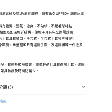
期付款
0 利率 每期
NT$793
21家銀行
用涼感紗及抗UV原紗織成，具有永久UPF50+ 防曬及涼
庫商業銀行
第一商業銀行
付款
業銀行
彰化商業銀行
料有吸濕、透氣、涼爽、不勾紗、不起毛球特點
業儲蓄銀行
台北富邦商業銀行
體帽型及加深帽延結構，使帽子具有完全遮陽效果
華商業銀行
兆豐國際商業銀行
形手套具有袖口、全包式、半包式手套等三種變化
小企業銀行
台中商業銀行
身顯瘦，重量輕盈且有遮陽手套、及遮陽帽等一件抵多
台灣）商業銀行
華泰商業銀行
業銀行
遠東國際商業銀行
業銀行
永豐商業銀行
業銀行
星展（台灣）商業銀行
搭配，有修身顯瘦效果，重量輕盈且具有遮陽手套、遮陽
際商業銀行
中國信託商業銀行
y
，兼具防護及時尚防曬衣。
天信用卡公司
享後付
FTEE先享後付」】
類 (3)
先享後付是「在收到商品之後才付款」的支付方式。 讓您購物簡單
心！
列—
：不需註冊會員、不需綁卡、不需儲值。
客服
：只要手機號碼，簡訊認證，即可結帳。
款
：先確認商品／服務後，再付款。