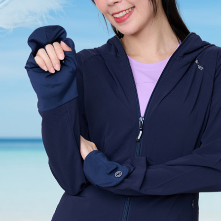
結果請求
５．嚴禁
形，恩沛
動。