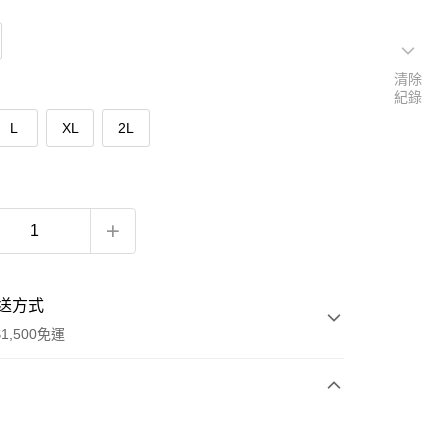
清除
紀錄
L
XL
2L
送方式
1,500免運
次付款