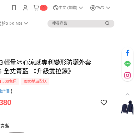
0
中文 (繁體)
TWD
關於3DKING
KING輕量冰心涼感專利變形防曬外套
-25 全丈青藍 《升級雙拉鍊》
1,500免運
國家/地區配送
則評價
)
380
丈青藍