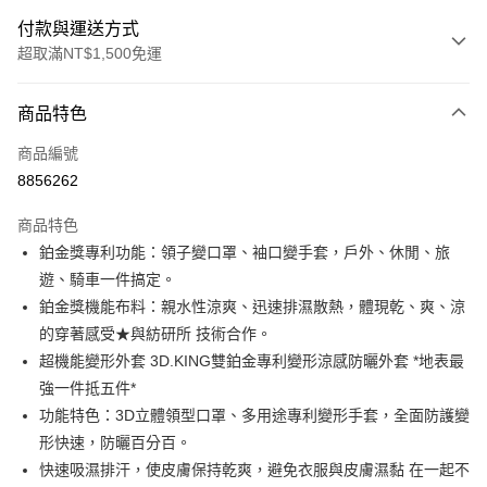
付款與運送方式
超取滿NT$1,500免運
付款方式
商品特色
信用卡一次付款
商品編號
信用卡分期付款
8856262
3 期 0 利率 每期
NT$660
21家銀行
商品特色
合作金庫商業銀行
第一商業銀行
超商取貨付款
鉑金獎專利功能：領子變口罩、袖口變手套，戶外、休閒、旅
華南商業銀行
彰化商業銀行
遊、騎車一件搞定。
LINE Pay
上海商業儲蓄銀行
台北富邦商業銀行
國泰世華商業銀行
兆豐國際商業銀行
鉑金獎機能布料：親水性涼爽、迅速排濕散熱，體現乾、爽、涼
Apple Pay
臺灣中小企業銀行
台中商業銀行
的穿著感受★與紡研所 技術合作。
匯豐（台灣）商業銀行
華泰商業銀行
超機能變形外套 3D.KING雙鉑金專利變形涼感防曬外套 *地表最
街口支付
聯邦商業銀行
遠東國際商業銀行
強一件抵五件*
元大商業銀行
永豐商業銀行
悠遊付
功能特色：3D立體領型口罩、多用途專利變形手套，全面防護變
玉山商業銀行
星展（台灣）商業銀行
形快速，防曬百分百。
台新國際商業銀行
中國信託商業銀行
ATM付款
台灣樂天信用卡公司
快速吸濕排汗，使皮膚保持乾爽，避免衣服與皮膚濕黏 在一起不