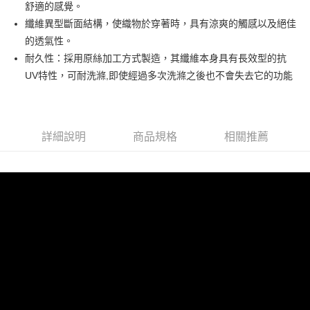
運送方式
舒適的感覺。
纖維異型斷面結構，使織物於穿著時，具有涼爽的觸感以及絕佳
全家取貨付款
的透氣性。
每筆NT$65，滿NT$1,500(含以上)免運費
耐久性：採用原絲加工方式製造，其纖維本身具有長效型的抗
付款後全家取貨
UV特性，可耐洗滌,即使經過多次洗滌之後也不會失去它的功能
每筆NT$75，滿NT$1,500(含以上)免運費
7-11取貨付款
每筆NT$65，滿NT$1,500(含以上)免運費
詳細說明
商品規格
相關推薦
付款後7-11取貨
每筆NT$75，滿NT$1,500(含以上)免運費
新竹貨運(本島)
每筆NT$75，滿NT$1,500(含以上)免運費
新竹貨運(離島)
每筆NT$75，滿NT$1,500(含以上)免運費
海外宅配
查看運費