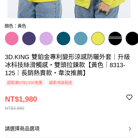
顏色：黃色
3D.KING 雙鉑金專利變形涼感防曬外套｜升級
冰科技絲滑觸感・雙頭拉鍊款【黃色｜8313-
125｜長銷熱賣款・韋汝推薦】
超取滿NT$1,500免運
國家/地區配送
NT$1,980
NT$3,980
請選擇商品選項