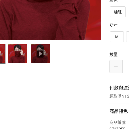
顏色
酒紅
尺寸
M
數量
付款與運
超取滿NT$
付款方式
商品特色
信用卡一
商品編號