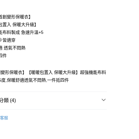
期付款
0 利率 每期
NT$393
21家銀行
首創變形保暖衣】
庫商業銀行
第一商業銀行
包置入 保暖大升級】
付款
業銀行
彰化商業銀行
能布料製成 急速升溫+5
業儲蓄銀行
台北富邦商業銀行
少皆適穿
華商業銀行
兆豐國際商業銀行
適 透氣不悶熱
小企業銀行
台中商業銀行
四件
台灣）商業銀行
華泰商業銀行
業銀行
遠東國際商業銀行
業銀行
永豐商業銀行
創變形保暖衣】【暖暖包置入 保暖大升級】超強機能布料
業銀行
星展（台灣）商業銀行
5度,保暖舒適透氣不悶熱,一件抵四件
際商業銀行
中國信託商業銀行
天信用卡公司
類 (4)
列—
付款
客服
5，滿NT$1,500(含以上)免運費
款
-全功能變形系列
家取貨