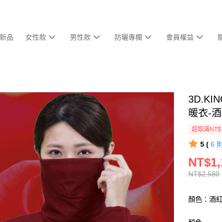
新品
女性款
男性款
防曬專欄
會員權益
3D.
暖衣​-
超取滿NT$
5 (
6
NT$1,
NT$2,580
顏色：酒