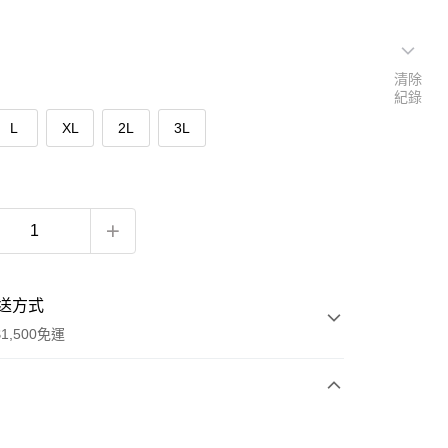
清除
紀錄
L
XL
2L
3L
送方式
1,500免運
次付款