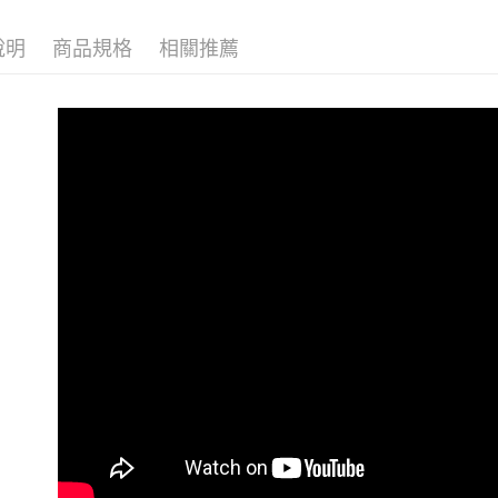
每筆NT$7
🌏海外訂
說明
商品規格
相關推薦
7-11取貨
每筆NT$6
付款後7-1
每筆NT$7
新竹貨運(
每筆NT$7
新竹貨運(
每筆NT$7
海外宅配