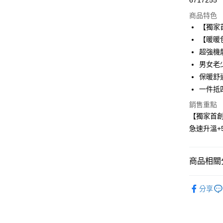
6717255
信用卡分
商品特色
3 期 
【獨家
合作金
【暖暖
超商取貨
華南商
超強機
LINE Pay
上海商
男女老
國泰世
保暖舒
Apple Pay
臺灣中
一件抵
匯豐（
街口支付
聯邦商
銷售重點
元大商
悠遊付
【獨家首
玉山商
急速升溫+
台新國
ATM付款
台灣樂
商品相關分
運送方式
—秋冬系
全家取貨
分享
每筆NT$6
▶秋冬女
♨️保暖衣
付款後全