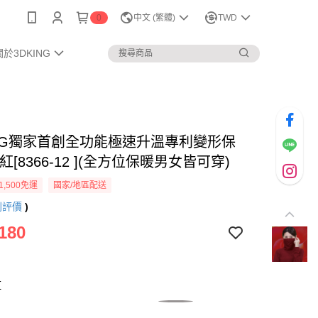
0
中文 (繁體)
TWD
關於3DKING
KING獨家首創全功能極速升溫專利變形保
酒紅[8366-12 ](全方位保暖男女皆可穿)
1,500免運
國家/地區配送
則評價
)
180
紅